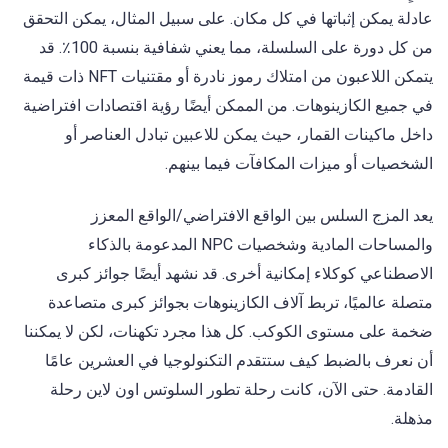
عادلة يمكن إثباتها في كل مكان. على سبيل المثال، يمكن التحقق
من كل دورة على السلسلة، مما يعني شفافية بنسبة 100٪. قد
يتمكن اللاعبون من امتلاك رموز نادرة أو مقتنيات NFT ذات قيمة
في جميع الكازينوهات. من الممكن أيضًا رؤية اقتصادات افتراضية
داخل ماكينات القمار، حيث يمكن للاعبين تبادل العناصر أو
الشخصيات أو ميزات المكافآت فيما بينهم.
يعد المزج السلس بين الواقع الافتراضي/الواقع المعزز
والمساحات المادية وشخصيات NPC المدعومة بالذكاء
الاصطناعي كوكلاء إمكانية أخرى. قد نشهد أيضًا جوائز كبرى
متصلة عالميًا، تربط آلاف الكازينوهات بجوائز كبرى متصاعدة
ضخمة على مستوى الكوكب. كل هذا مجرد تكهنات، لكن لا يمكننا
أن نعرف بالضبط كيف ستتقدم التكنولوجيا في العشرين عامًا
القادمة. حتى الآن، كانت رحلة تطور السلوتس اون لاين رحلة
مذهلة.