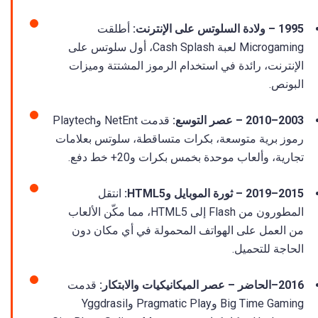
1995 – ولادة السلوتس على الإنترنت:
أطلقت
Microgaming لعبة Cash Splash، أول سلوتس على
الإنترنت، رائدة في استخدام الرموز المشتتة وميزات
البونص.
2003–2010 – عصر التوسع:
قدمت NetEnt وPlaytech
رموز برية متوسعة، بكرات متساقطة، سلوتس بعلامات
تجارية، وألعاب موحدة بخمس بكرات و20+ خط دفع.
2015–2019 – ثورة الموبايل وHTML5:
انتقل
المطورون من Flash إلى HTML5، مما مكّن الألعاب
من العمل على الهواتف المحمولة في أي مكان دون
الحاجة للتحميل.
2016–الحاضر – عصر الميكانيكيات والابتكار:
قدمت
Big Time Gaming وPragmatic Play وYggdrasil