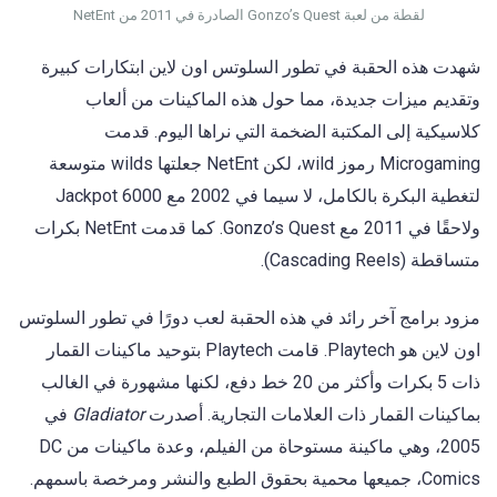
لقطة من لعبة Gonzo’s Quest الصادرة في 2011 من NetEnt
شهدت هذه الحقبة في تطور السلوتس اون لاين ابتكارات كبيرة
وتقديم ميزات جديدة، مما حول هذه الماكينات من ألعاب
كلاسيكية إلى المكتبة الضخمة التي نراها اليوم. قدمت
Microgaming رموز wild، لكن NetEnt جعلتها wilds متوسعة
لتغطية البكرة بالكامل، لا سيما في 2002 مع Jackpot 6000
ولاحقًا في 2011 مع Gonzo’s Quest. كما قدمت NetEnt بكرات
متساقطة (Cascading Reels).
مزود برامج آخر رائد في هذه الحقبة لعب دورًا في تطور السلوتس
اون لاين هو Playtech. قامت Playtech بتوحيد ماكينات القمار
ذات 5 بكرات وأكثر من 20 خط دفع، لكنها مشهورة في الغالب
بماكينات القمار ذات العلامات التجارية. أصدرت
Gladiator
في
2005، وهي ماكينة مستوحاة من الفيلم، وعدة ماكينات من DC
Comics، جميعها محمية بحقوق الطبع والنشر ومرخصة باسمهم.