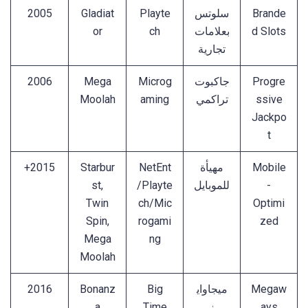
Brande
سلوتس
Playte
Gladiat
2005
d Slots
بعلامات
ch
or
تجارية
Progre
جاكبوت
Microg
Mega
2006
ssive
تراكمي
aming
Moolah
Jackpo
t
Mobile
مهيأة
NetEnt
Starbur
2015+
-
للموبايل
/Playte
st,
Twin
ch/Mic
Optimi
Spin,
rogami
zed
Mega
ng
Moolah
Megaw
ميجاواي
Big
Bonanz
2016
ays
ز
Time
a