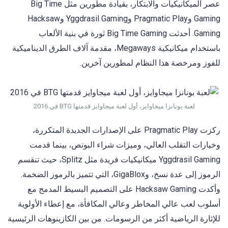
عصر الميكانيكيات والابتكار، بقيادة مطورين مثل Big Time
Gaming وPragmatic Play وYggdrasil Gaming وHacksaw
Gaming. أحدثت Big Time Gaming ثورة في بنية الألعاب
باستخدام ميكانيكية Megaways، مقدمة آلاف الطرق الديناميكية
للفوز ومرخصة هذا النظام لمطورين آخرين.
لعبة بونانزا ميجاوايز، أول لعبة ميجاوايز قدمتها BTG في 2016
ركزت Pragmatic Play على الإصدارات الجديدة المتكررة،
وخيارات التقلب العالي، وميزات شراء البونص، بينما قدمت
Yggdrasil Gaming ميكانيكيات فريدة مثل Splitz، حيث تنقسم
الرموز إلى عدة نسخ، وGigaBlox، التي تتميز بالرموز الضخمة.
وأكدت Hacksaw Gaming على التصميم البسيط المدمج مع
أسلوب لعب عالي المخاطر وعالي المكافأة، مع إعطاء الأولوية
للإثارة الرياضية أكثر من الرسومات. من بين الكازينوهات الرئيسية