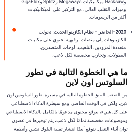
وHacksaw ميكانيكيات Megaways وSplitz وGigaBlox
وميزات التقلب العالي، مع التركيز على الميكانيكيات
أكثر من الرسومات.
2020–الحاضر – نظام الكازينو الحديث:
تحولت
الكازينوهات إلى منصات ترفيهية تحتوي على مكتبات
متعددة المزودين، التلعيب، لوحات المتصدرين،
البطولات، وتجارب مخصصة لكل لاعب.
ما هي الخطوة التالية في تطور
السلوتس اون لاين
من الصعب التنبؤ بالخطوة التالية في مسيرة تطور السلوتس اون
لاين، ولكن في الوقت الحاضر، ومع سيطرة الذكاء الاصطناعي
على كل شيء، نتوقع محتوى مدعومًا بالكامل بالذكاء الاصطناعي
وموضوعات مخصصة تمامًا لكل لاعب، يتم توفيرها في غضون
ثوانٍ أثناء التنقل. نتوقع أيضًا انتشار تقنية البلوك تشين وأنظمة