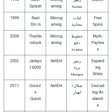
مشتتة
aming
Splash
Free
لفات
Microg
Reel
1999
Spins
مجانية
aming
‘Em In
Multi-
خطوط
Microg
Thunde
2000
Payline
دفع
aming
rstruck
s
متعددة
Expand
رموز
NetEnt
Jackpo
2002
ing
برية
t 6000
Wilds
متوسعة
Cascad
شلال/
NetEnt
Gonzo’
2011
ing/Av
انهيار
s
Quest
alanch
e