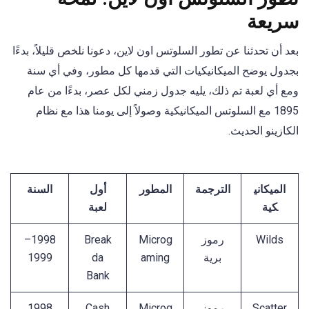
سريعة
بعد أن تحدثنا عن تطور السلوتس اون لاين، دعونا نلخص قليلاً، بدءًا
بجدول يوضح الميكانيكيات التي قدمها كل مطور، وفي أي سنة
ومع أي لعبة تم ذلك، يليه جدول زمني لكل عصر، بدءًا من عام
1895 مع السلوتس الميكانيكية وصولاً إلى يومنا هذا مع نظام
الكازينو الحديث.
الميكاني
الترجمة
المطور
أول
السنة
كية
لعبة
Wilds
رموز
Microg
Break
1998–
برية
aming
da
1999
Bank
Scatter
رموز
Microg
Cash
1998