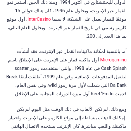
الدولي لليختنشتاين في أكتوبر 1994. ومنذ ذلك الحين، استمر نمو
القمار عبر الإنترنت، وبحلول عام 1996، كان هناك حوالي 15
موقعًا للقمار يعمل على الشبكة، لا سيما
InterCasino
، أول موقع
كازينو رسمي في تاريخ القمار عبر الإنترنت. وبحلول العام التالي،
نما هذا العدد إلى 200.
أما بالنسبة لمكانة ماكينات القمار عبر الإنترنت، فقد أنشأت
Microgaming
أول ماكينة قمار على الإنترنت على الإطلاق باسم
Cash Splash في عام 1998، والتي استخدمت رموز scatter
لتفعيل المدفوعات الإضافية. وفي عام 1999، أطلقت أيضًا Break
Da Bank التي شملت لأول مرة رموز wild. وفي نفس العام،
قدمت Reel ‘Em In أول ميزة للدورات المجانية على الإطلاق.
ومع ذلك، لم تكن الألعاب في ذلك الوقت مثل اليوم. لم يكن
بإمكانك الذهاب ببساطة إلى موقع الكازينو على الإنترنت واختيار
ماكينتك واللعب مباشرة. كان الإنترنت يستخدم الاتصال الهاتفي