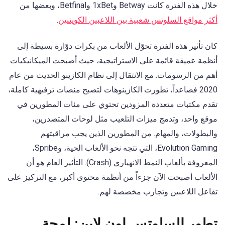
خلال هذه الفترة كانت Betway و1xBet وBetfinal، وبعضها من
أكثر مواقع السلوتس شعبية بين اللاعبين الكويتيين
.
كان تأثير هذه الفترة تحوّل الألعاب من بكرات دوّارة بسيطة إلى
أنظمة عميقة قائمة على الاستراتيجية، حيث أصبحت الميكانيكيات
أهم من الرسومات. مع الانتقال إلى نظام الكازينو الحديث من عام
2020 فصاعداً، تطورت الكازينوهات لتصبح منصات ترفيهية كاملة،
تقدم مكتبات متعددة المزودين تحتوي على مئات المطورين في
موقع واحد، وتدمج ميزات التلعيب مثل لوحات المتصدرين،
والبطولات، والمهام. من المطورين الذين يجب مراقبتهم
Evolution Gaming، التي تتجه نحو الألعاب الحية، وSpribe،
المعروفة بألعاب النمط الانهياري (Crash). التأثير العام هو أن
الألعاب أصبحت الآن جزءاً من أنظمة محتوى أكبر، مع التركيز على
تفاعل اللاعبين وتجارب مخصصة لهم.
تطور السلوتس اون لاين: لمحة